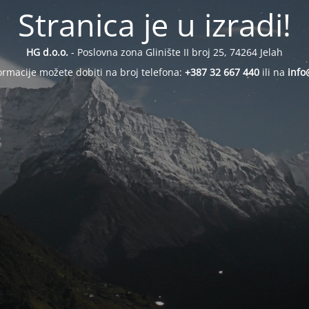
Stranica je u izradi!
HG d.o.o.
- Poslovna zona Glinište II broj 25, 74264 Jelah
ormacije možete dobiti na broj telefona:
+387 32 667 440
ili na
info